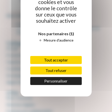
cookies et vous
donne le contrôle
sur ceux que vous
Nous sommes qualiopi pour les actions suivantes :
souhaitez activer
Les actions de formation
Les actions permettant de faire valider les acquis de
l’expérience
Nos partenaires
(1)
Mesure d'audience
Catégories
Accueil
Formations
Tout accepter
Capsules e-learning
Coaching
Tout refuser
Accompagnement diversité et handicap
Personnaliser
Appel d'offres
Infos
Nous contacter
Mentions légales
Politique de confidentialité