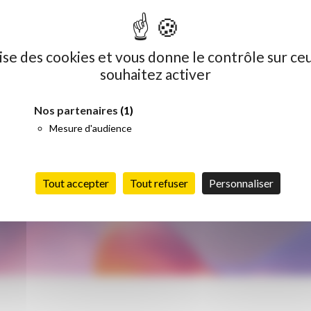
s
ilise des cookies et vous donne le contrôle sur ce
souhaitez activer
Nos partenaires
(1)
Mesure d'audience
ion de formation
Tout accepter
Tout refuser
Personnaliser