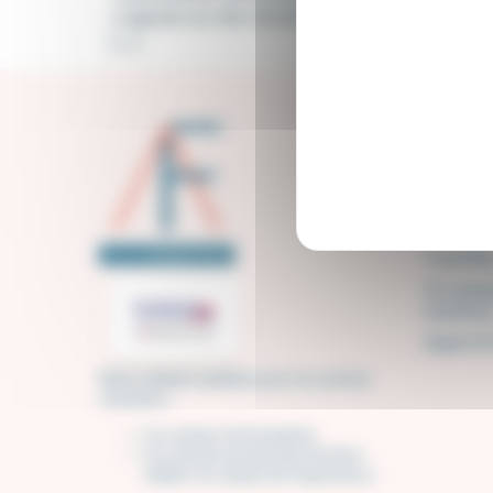
s’appuie sur des situations concrètes de trav
[…]
Catég
Accueil
Formati
Capsules
Coachin
Accompa
handica
Appel d'
Nous sommes qualiopi pour les actions
suivantes :
Les actions de formation
Les actions permettant de faire
valider les acquis de l’expérience