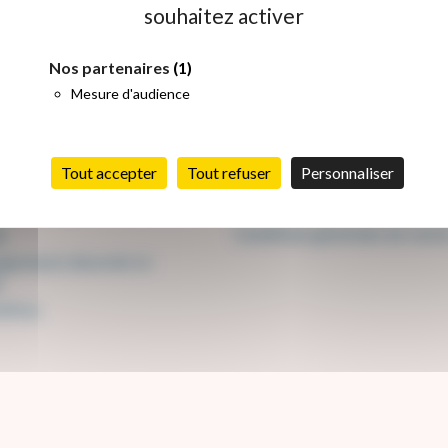
souhaitez activer
ail pour renforcer la compréhension, l’expression orale et 
Nos partenaires
(1)
Mesure d'audience
ories
Infos
Nous contacter
Tout accepter
Tout refuser
Personnaliser
ons
Mentions légales
 e-learning
Politique de confidentialité
g
Conditions générales de vent
gnement diversité et
p
offres