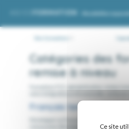
Panneau de gestion des cookies
Moodle
Mon espace
Nos formations
Capsu
Catégories des fo
remise à niveau
Formations FLE, alphabétisation, remise à ni
votre intégration professionnelle, renforcer
Français langue étrang
Développer un français opérationnel pour év
Ce site ut
conçue pour développer un français opération