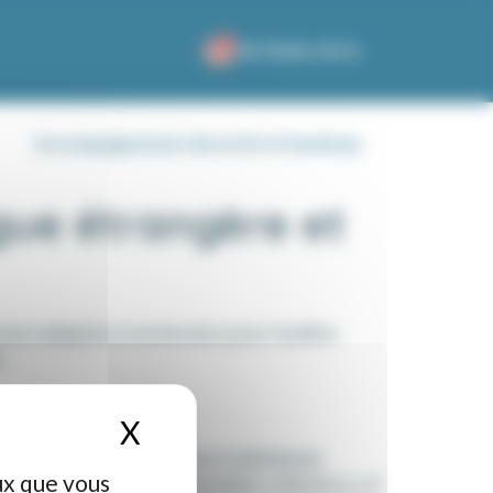
0
04.78.85.33.51
Accompagnement diversité et handicap
gue étrangère et
urs adaptés à vos besoins pour faciliter
.
X
Masquer le bandeau des 
langue étrangère en cours individuels,
ux que vous
 est entièrement personnalisé, à distance, et