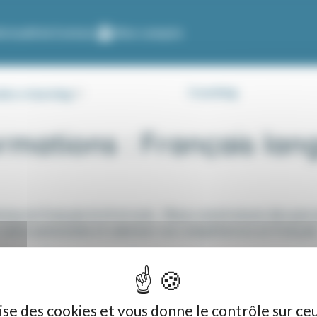
Actualités
Contact
Mon compte
Coaching
les e-learning
rmations :
Français lan
veau en français écrit et oral… Nous construisons des parco
 votre autonomie et valoriser vos compétences en français
ère Cours individuels
oluer dans un contexte professionnel Formation Français 
ilise des cookies et vous donne le contrôle sur ce
nel et utilisable en situation professionnelle. Le parcours