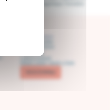
écrite, et l’autonomie linguistique. Formation
Contact
Tél :
04 78 85 33 51
40 rue de Bruxelles
69100 Villeurbanne
Horaires
es
Lundi au vendredi
09h00 à 12h00 / 14h00 à 17h00
NOUS ÉCRIRE